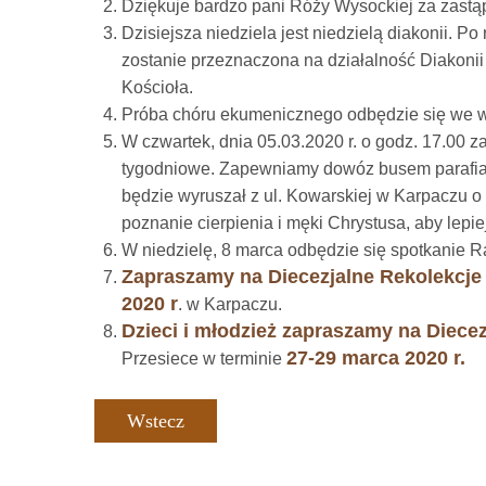
Dziękuje bardzo pani Róży Wysockiej za zastąpi
Dzisiejsza niedziela jest niedzielą diakonii. Po
zostanie przeznaczona na działalność Diakoni
Kościoła.
Próba chóru ekumenicznego odbędzie się we wt
W czwartek, dnia 05.03.2020 r. o godz. 17.00
tygodniowe. Zapewniamy dowóz busem parafialny
będzie wyruszał z ul. Kowarskiej w Karpaczu o
poznanie cierpienia i męki Chrystusa, aby lepie
W niedzielę, 8 marca odbędzie się spotkanie Ra
Zapraszamy na Diecezjalne Rekolekcje
2020 r
. w Karpaczu.
Dzieci i młodzież zapraszamy na Diece
27-29 marca 2020 r.
Przesiece w terminie
Wstecz