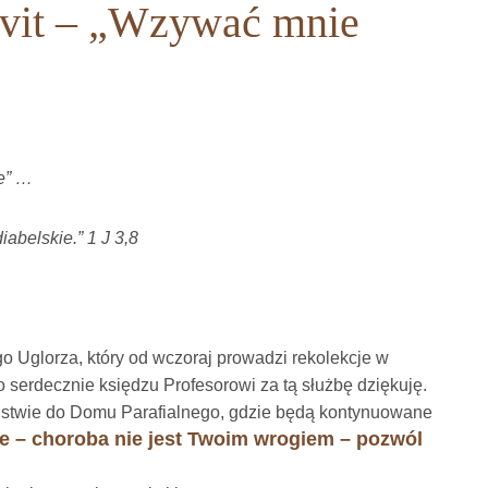
cavit – „Wzywać mnie
ie” …
iabelskie.” 1 J 3,8
o Uglorza, który od wczoraj prowadzi rekolekcje w
zo serdecznie księdzu Profesorowi za tą służbę dziękuję.
stwie do Domu Parafialnego, gdzie będą kontynuowane
ie – choroba nie jest Twoim wrogiem – pozwól