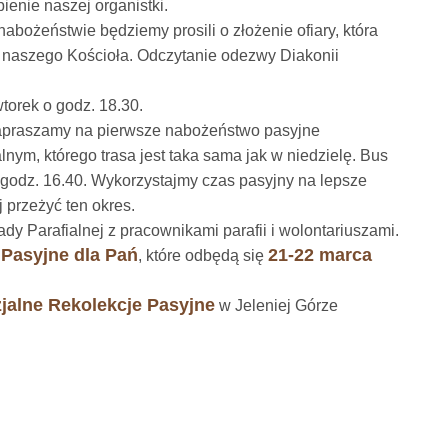
enie naszej organistki.
 nabożeństwie będziemy prosili o złożenie ofiary, która
i naszego Kościoła. Odczytanie odezwy Diakonii
orek o godz. 18.30.
 zapraszamy na pierwsze nabożeństwo pasyjne
m, którego trasa jest taka sama jak w niedzielę. Bus
 godz. 16.40. Wykorzystajmy czas pasyjny na lepsze
j przeżyć ten okres.
dy Parafialnej z pracownikami parafii i wolontariuszami.
 Pasyjne dla Pań
21-22 marca
, które odbędą się
zjalne Rekolekcje Pasyjne
w Jeleniej Górze