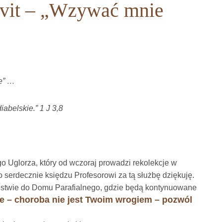
cavit – „Wzywać mnie
ie” …
iabelskie.” 1 J 3,8
o Uglorza, który od wczoraj prowadzi rekolekcje w
zo serdecznie księdzu Profesorowi za tą służbę dziękuję.
stwie do Domu Parafialnego, gdzie będą kontynuowane
ie – choroba nie jest Twoim wrogiem – pozwól