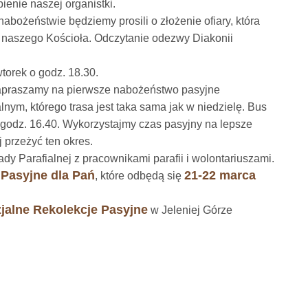
enie naszej organistki.
 nabożeństwie będziemy prosili o złożenie ofiary, która
i naszego Kościoła. Odczytanie odezwy Diakonii
orek o godz. 18.30.
 zapraszamy na pierwsze nabożeństwo pasyjne
m, którego trasa jest taka sama jak w niedzielę. Bus
 godz. 16.40. Wykorzystajmy czas pasyjny na lepsze
j przeżyć ten okres.
dy Parafialnej z pracownikami parafii i wolontariuszami.
 Pasyjne dla Pań
21-22 marca
, które odbędą się
zjalne Rekolekcje Pasyjne
w Jeleniej Górze