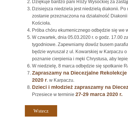
Dziękuje bardzo pani Róży Wysockiej za zastąpi
Dzisiejsza niedziela jest niedzielą diakonii. Po
zostanie przeznaczona na działalność Diakoni
Kościoła.
Próba chóru ekumenicznego odbędzie się we wt
W czwartek, dnia 05.03.2020 r. o godz. 17.00
tygodniowe. Zapewniamy dowóz busem parafialny
będzie wyruszał z ul. Kowarskiej w Karpaczu o
poznanie cierpienia i męki Chrystusa, aby lepie
W niedzielę, 8 marca odbędzie się spotkanie Ra
Zapraszamy na Diecezjalne Rekolekcje
2020 r
. w Karpaczu.
Dzieci i młodzież zapraszamy na Diece
27-29 marca 2020 r.
Przesiece w terminie
Wstecz