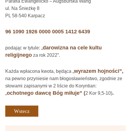
Parafia Ewangelicko – Augsburska Wang
ul. Na Śnieżkę 8
PL 58-540 Karpacz
96 1090 1926 0000 0005 1412 6439
darowizna na cele kultu
podając w tytule: „
religijnego
za rok 2022”.
wyrazem hojności”,
Każda wpłacona kwota, będąca „
na pewno przyniesie nam błogosławieństwo, zgodnie ze
słowami zapisanymi w 2 liście do Koryntian:
ochotnego dawcę Bóg miłuje” (
.
„
2 Kor 9,5-10)
Wstecz