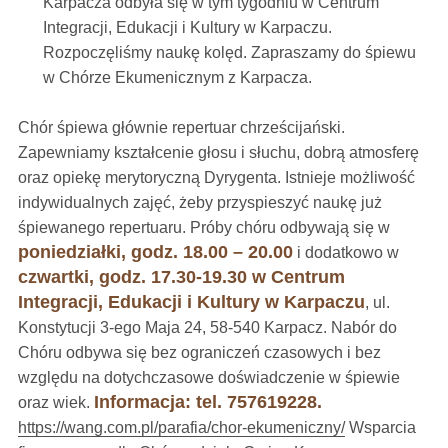
Karpacza odbyła się w tym tygodniu w Centrum
Integracji, Edukacji i Kultury w Karpaczu.
Rozpoczęliśmy naukę kolęd. Zapraszamy do śpiewu
w Chórze Ekumenicznym z Karpacza.
Chór śpiewa głównie repertuar chrześcijański.
Zapewniamy kształcenie głosu i słuchu, dobrą atmosferę
oraz opiekę merytoryczną Dyrygenta. Istnieje możliwość
indywidualnych zajęć, żeby przyspieszyć naukę już
śpiewanego repertuaru. Próby chóru odbywają się w
poniedziałki, godz. 18.00 – 20.00
i dodatkowo w
czwartki, godz. 17.30-19.30 w Centrum
Integracji, Edukacji i Kultury w Karpaczu
, ul.
Konstytucji 3-ego Maja 24, 58-540 Karpacz. Nabór do
Chóru odbywa się bez ograniczeń czasowych i bez
względu na dotychczasowe doświadczenie w śpiewie
Informacja: tel. 757619228.
oraz wiek.
https://wang.com.pl/parafia/chor-ekumeniczny/
Wsparcia