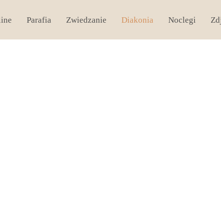
line
Parafia
Zwiedzanie
Diakonia
Noclegi
Zd