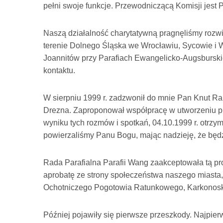
pełni swoje funkcje. Przewodniczącą Komisji jest 
Naszą działalność charytatywną pragnęliśmy rozwiną
terenie Dolnego Śląska we Wrocławiu, Sycowie i 
Joannitów przy Parafiach Ewangelicko-Augsburskic
kontaktu.
W sierpniu 1999 r. zadzwonił do mnie Pan Knut 
Drezna. Zaproponował współpracę w utworzeniu prz
wyniku tych rozmów i spotkań, 04.10.1999 r. otrz
powierzaliśmy Panu Bogu, mając nadzieję, że będz
Rada Parafialna Parafii Wang zaakceptowała tą prop
aprobatę ze strony społeczeństwa naszego miasta
Ochotniczego Pogotowia Ratunkowego, Karkonosk
Później pojawiły się pierwsze przeszkody. Najpie