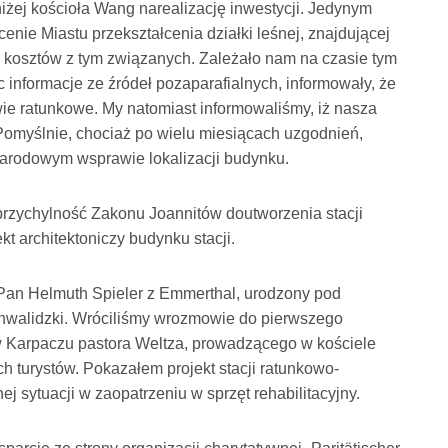
iżej kościoła Wang narealizację inwestycji. Jedynym
enie Miastu przekształcenia działki leśnej, znajdującej
h kosztów z tym związanych. Zależało nam na czasie tym
 informacje ze źródeł pozaparafialnych, informowały, że
ie ratunkowe. My natomiast informowaliśmy, iż nasza
 Pomyślnie, chociaż po wielu miesiącach uzgodnień,
arodowym wsprawie lokalizacji budynku.
przychylność Zakonu Joannitów doutworzenia stacji
kt architektoniczy budynku stacji.
Pan Helmuth Spieler z Emmerthal, urodzony pod
nwalidzki. Wróciliśmy wrozmowie do pierwszego
ł w Karpaczu pastora Weltza, prowadzącego w kościele
 turystów. Pokazałem projekt stacji ratunkowo-
j sytuacji w zaopatrzeniu w sprzęt rehabilitacyjny.