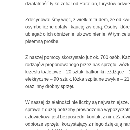
działalność tylko zofiar od Parafian, turystów odw
Zdecydowaliśmy więc, z wielkim trudem, że od kwie
osymboliczne opłaty i kaucję zwrotną. Osoby, któ
ubiegać o ich obniżenie lub zwolnienie. W tym cel
pisemną prośbę.
Z naszej pomocy skorzystało już ok. 700 osób. Każ
rodzajów proponowanego przez nas sprzętu: wózki i
krzesła toaletowe – 20 sztuk, balkoniki jeżdżące – 1
elektryczne – 90 sztuk, łóżka szpitalne zwykłe – 21
oraz inny drobny sprzęt.
W naszej działalności nie liczby są najważniejsze
sprawę z dużej potrzeby prowadzenia wypożyczalni
człowiekowi jest bezpośredni kontakt z nim. Zarówno
odbiorze sprzętu, korzystający z niego dziękują na