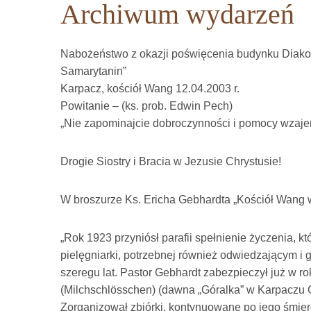
Archiwum wydarzeń
Nabożeństwo z okazji poświęcenia budynku Diakoni
Samarytanin”
Karpacz, kościół Wang 12.04.2003 r.
Powitanie – (ks. prob. Edwin Pech)
„Nie zapominajcie dobroczynności i pomocy wzajem
Drogie Siostry i Bracia w Jezusie Chrystusie!
W broszurze Ks. Ericha Gebhardta „Kościół Wang w
„Rok 1923 przyniósł parafii spełnienie życzenia, któ
pielęgniarki, potrzebnej również odwiedzającym i
szeregu lat. Pastor Gebhardt zabezpieczył już w
(Milchschlösschen) (dawna „Góralka” w Karpaczu Gó
Zorganizował zbiórki, kontynuowane po jego śmierc