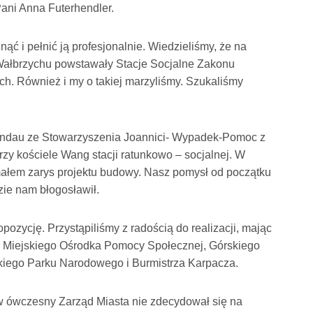
Pani Anna Futerhendler.
ć i pełnić ją profesjonalnie. Wiedzieliśmy, że na
Wałbrzychu powstawały Stacje Socjalne Zakonu
h. Również i my o takiej marzyliśmy. Szukaliśmy
Randau ze Stowarzyszenia Joannici- Wypadek-Pomoc z
y kościele Wang stacji ratunkowo – socjalnej. W
ymałem zarys projektu budowy. Nasz pomysł od początku
ie nam błogosławił.
ozycję. Przystąpiliśmy z radością do realizacji, mając
, Miejskiego Ośrodka Pomocy Społecznej, Górskiego
iego Parku Narodowego i Burmistrza Karpacza.
rw ówczesny Zarząd Miasta nie zdecydował się na