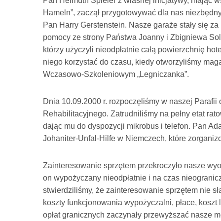
Pan Helmuth Spieler z własnej inicjatywy, mając ws
Hameln”, zaczął przygotowywać dla nas niezbędny sp
Pan Harry Gerstenstein. Nasze garaże stały się z
pomocy ze strony Państwa Joanny i Zbigniewa Sola
którzy użyczyli nieodpłatnie całą powierzchnię ho
niego korzystać do czasu, kiedy otworzyliśmy m
Wczasowo-Szkoleniowym „Legniczanka”.
Dnia 10.09.2000 r. rozpoczęliśmy w naszej Parafii 
Rehabilitacyjnego. Zatrudniliśmy na pełny etat 
dając mu do dyspozycji mikrobus i telefon. Pan Ad
Johaniter-Unfal-Hilfe w Niemczech, które zorgani
Zainteresowanie sprzętem przekroczyło nasze wyo
on wypożyczany nieodpłatnie i na czas nieogranicz
stwierdziliśmy, że zainteresowanie sprzętem nie s
koszty funkcjonowania wypożyczalni, płace, koszt l
opłat granicznych zaczynały przewyższać nasze m