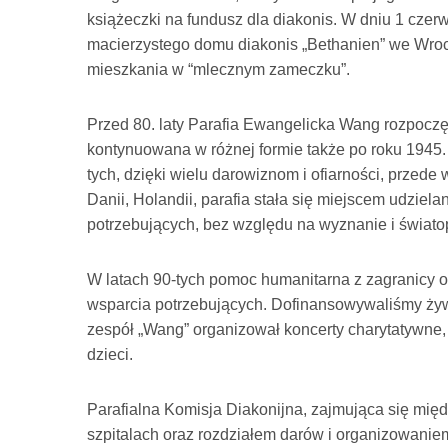
książeczki na fundusz dla diakonis. W dniu 1 czer
macierzystego domu diakonis „Bethanien” we Wrocł
mieszkania w “mlecznym zameczku”.
Przed 80. laty Parafia Ewangelicka Wang rozpoczęł
kontynuowana w różnej formie także po roku 1945.
tych, dzięki wielu darowiznom i ofiarności, przed
Danii, Holandii, parafia stała się miejscem udziel
potrzebujących, bez względu na wyznanie i światop
W latach 90-tych pomoc humanitarna z zagranicy o
wsparcia potrzebujących. Dofinansowywaliśmy żyw
zespół „Wang” organizował koncerty charytatywne,
dzieci.
Parafialna Komisja Diakonijna, zajmująca się mię
szpitalach oraz rozdziałem darów i organizowani