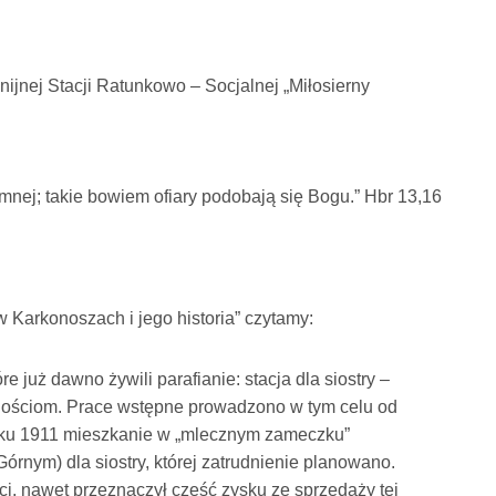
jnej Stacji Ratunkowo – Socjalnej „Miłosierny
nej; takie bowiem ofiary podobają się Bogu.” Hbr 13,16
 Karkonoszach i jego historia” czytamy:
re już dawno żywili parafianie: stacja dla siostry –
 gościom. Prace wstępne prowadzono w tym celu od
 roku 1911 mieszkanie w „mlecznym zameczku”
rnym) dla siostry, której zatrudnienie planowano.
i, nawet przeznaczył część zysku ze sprzedaży tej