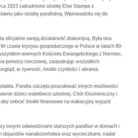
wca 1923 zatrudniono siostrę Else Stampe z
awiu jako siostrę parafialną. Wprowadziła się do
a oficjalnie swoją działalność diakonijną. Była ona
 W czasie kryzysu gospodarczego w Polsce w latach 80-
e wszystkim wiernych Kościoła Ewangelickiego z Niemiec,
ania pomocy rzeczowej, zaopatrując wszystkich
ogląd, w żywność, środki czystości i ubrania.
słabła. Parafia zaczęła poszukiwać innych możliwości
ienie dzieci wstołówce szkolnej. Chór Ekumeniczny i
 aby zebrać środki finansowe na wakacyjny wyjazd
dzy innymi odwiedzinami starszych parafian w domach i
em dojazdów nanabożeństwa oraz wycieczkami, nadal