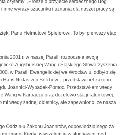
nta czytamy: „Proszę o przyjęcie serdecznego Bóg
 i inne wyrazy szacunku i uznania dla naszej pracy są
zięki Panu Helmutowi Spielerowi. To był pierwszy etap
rpnia 2001 r. w naszej Parafii rozpoczęła swoją
ngelicko-Augsburskiej Wang i Śląskiego Stowarzyszenia
000, w Parafii Ewangelickiej we Wrocławiu, odbyło się
an Hans Niklas von Selchow – przedstawiciel zakonu
rządu Joannici-Wypadek-Pomoc. Przedstawiłem wtedy
ele Wang w Karpaczu oraz docelowo stacji ratunkowej,
o mi wtedy żadnej obietnicy, ale zapewniono, że nasza
ego Oddziału Zakonu Joannitów, odpowiedzialnego za
o mi znane. Kiedy usłyszałem je w słuchawce, pod