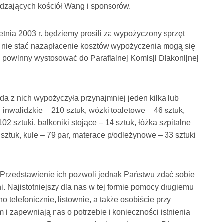
iedzających kościół Wang i sponsorów.
tnia 2003 r. będziemy prosili za wypożyczony sprzęt
re nie stać nazapłacenie kosztów wypożyczenia mogą się
u powinny wystosować do Parafialnej Komisji Diakonijnej
da z nich wypożyczyła przynajmniej jeden kilka lub
nwalidzkie – 210 sztuk, wózki toaletowe – 46 sztuk,
02 sztuki, balkoniki stojące – 14 sztuk, łóżka szpitalne
 sztuk, kule – 79 par, materace p/odleżynowe – 33 sztuki
. Przedstawienie ich pozwoli jednak Państwu zdać sobie
. Najistotniejszy dla nas w tej formie pomocy drugiemu
 telefonicznie, listownie, a także osobiście przy
m i zapewniają nas o potrzebie i konieczności istnienia