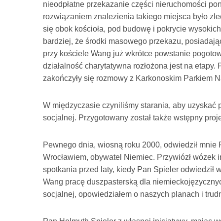
nieodpłatne przekazanie części nieruchomości pon
rozwiązaniem znalezienia takiego miejsca było zlec
się obok kościoła, pod budowę i pokrycie wysokic
bardziej, że środki masowego przekazu, posiadając
przy kościele Wang już wkrótce powstanie pogotow
działalność charytatywna rozłożona jest na etapy.
zakończyły się rozmowy z Karkonoskim Parkiem N
W międzyczasie czyniliśmy starania, aby uzyskać 
socjalnej. Przygotowany został także wstępny proje
Pewnego dnia, wiosną roku 2000, odwiedził mnie 
Wrocławiem, obywatel Niemiec. Przywiózł wózek i
spotkania przed laty, kiedy Pan Spieler odwiedzi
Wang pracę duszpasterską dla niemieckojęzycznych
socjalnej, opowiedziałem o naszych planach i trudne