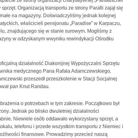
parcie ze strony organizacji charytatywnej „Paritätischer
rzęt. Organizacją transportu ze strony Parafii zajął się
a małe na magazyny. Doświadczyliśmy jednak kolejnej
tyckich, właścicieli pensjonatu „Paradise” w Karpaczu,
telu, znajdującego się w stanie surowym. Mogliśmy z
agazyny w odzyskanym wwyniku rewindykacji Ośrodku
oficjalną działalność Diakonijnej Wypożyczalni Sprzętu
ratownika medycznego Pana Rafała Adamczewskiego,
amczewski przeszedł przeszkolenie w Stacji Socjalnej
zował pan Knut Randau.
brażenia o potrzebach w tym zakresie. Początkowo był
ony. Jednak po blisko dwuletniej działalności
łabnie. Niewiele osób oddawało wykorzystany sprzęt, a
okalu, telefonu i przede wszystkim transportu z Niemiec i
ożliwości finansowe. Prowadzimy przecież naszą