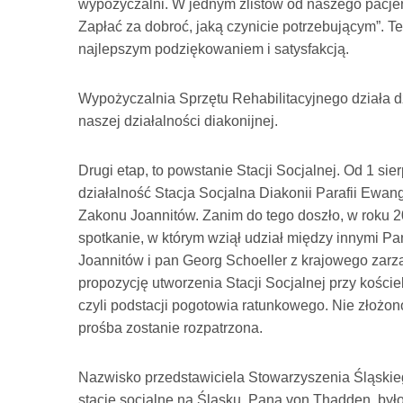
wypożyczalni. W jednym zlistów od naszego pacje
Zapłać za dobroć, jaką czynicie potrzebującym”. Te
najlepszym podziękowaniem i satysfakcją.
Wypożyczalnia Sprzętu Rehabilitacyjnego działa d
naszej działalności diakonijnej.
Drugi etap, to powstanie Stacji Socjalnej. Od 1 sie
działalność Stacja Socjalna Diakonii Parafii Ewa
Zakonu Joannitów. Zanim do tego doszło, w roku 2
spotkanie, w którym wziął udział między innymi P
Joannitów i pan Georg Schoeller z krajowego za
propozycję utworzenia Stacji Socjalnej przy kości
czyli podstacji pogotowia ratunkowego. Nie złożon
prośba zostanie rozpatrzona.
Nazwisko przedstawiciela Stowarzyszenia Śląski
stacje socjalne na Śląsku, Pana von Thadden, był