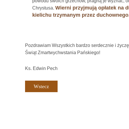
powodu swoich grzechów, pragną je wyznać, otr
Wierni
przyjmują opłatek na d
Chrystusa.
kielichu trzymanym przez duchownego
Pozdrawiam Wszystkich bardzo serdecznie i życzę
Świąt Zmartwychwstania Pańskiego!
Ks. Edwin Pech
Wstecz