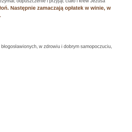
zymać odpuszczenie i przyjąć ciało i krew Jezusa
łoń. Następnie zamaczają opłatek w winie, w
.
 błogosławionych, w zdrowiu i dobrym samopoczuciu,