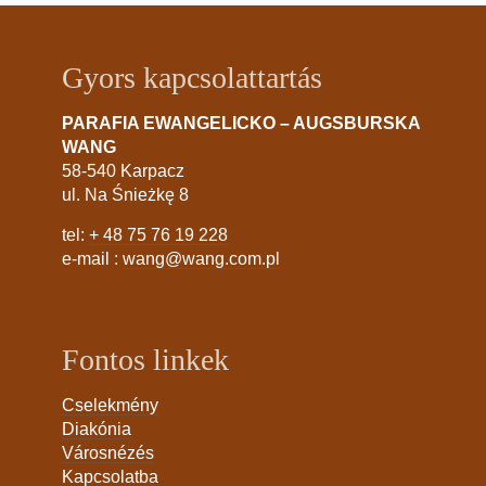
Gyors kapcsolattartás
PARAFIA EWANGELICKO – AUGSBURSKA
WANG
58-540 Karpacz
ul. Na Śnieżkę 8
tel:
+ 48 75 76 19 228
e-mail :
wang@wang.com.pl
Fontos linkek
Cselekmény
Diakónia
Városnézés
Kapcsolatba