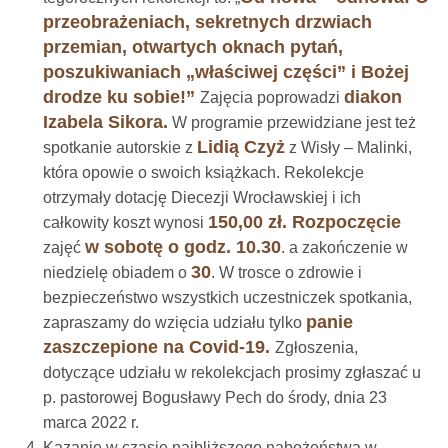
przeobrażeniach, sekretnych drzwiach
przemian, otwartych oknach pytań,
poszukiwaniach „właściwej części” i Bożej
drodze ku sobie!”
diakon
Zajęcia poprowadzi
Izabela Sikora.
W programie przewidziane jest też
Lidią Czyż
spotkanie autorskie z
z Wisły – Malinki,
która opowie o swoich książkach. Rekolekcje
otrzymały dotację Diecezji Wrocławskiej i ich
150,00 zł. Rozpoczęcie
całkowity koszt wynosi
w sobotę o godz. 10.30
zajęć
. a zakończenie w
30
niedzielę obiadem o
. W trosce o zdrowie i
bezpieczeństwo wszystkich uczestniczek spotkania,
panie
zapraszamy do wzięcia udziału tylko
zaszczepione na Covid-19.
Zgłoszenia,
dotyczące udziału w rekolekcjach prosimy zgłaszać u
p. pastorowej Bogusławy Pech do środy, dnia 23
marca 2022 r.
Kazanie w czasie najbliższego nabożeństwa w