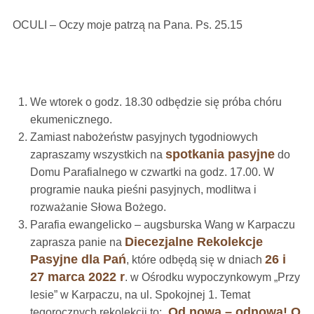
OCULI – Oczy moje patrzą na Pana. Ps. 25.15
We wtorek o godz. 18.30 odbędzie się próba chóru
ekumenicznego.
Zamiast nabożeństw pasyjnych tygodniowych
spotkania pasyjne
zapraszamy wszystkich na
do
Domu Parafialnego w czwartki na godz. 17.00. W
programie nauka pieśni pasyjnych, modlitwa i
rozważanie Słowa Bożego.
Parafia ewangelicko – augsburska Wang w Karpaczu
Diecezjalne Rekolekcje
zaprasza panie na
Pasyjne dla Pań
26 i
, które odbędą się w dniach
27 marca 2022 r
. w Ośrodku wypoczynkowym „Przy
lesie” w Karpaczu, na ul. Spokojnej 1. Temat
Od nowa – odnowa! O
tegorocznych rekolekcji to: „