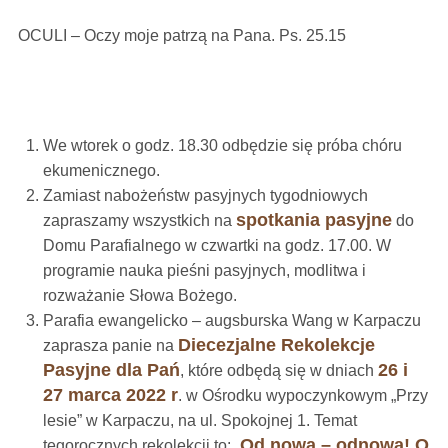
OCULI – Oczy moje patrzą na Pana. Ps. 25.15
We wtorek o godz. 18.30 odbędzie się próba chóru
ekumenicznego.
Zamiast nabożeństw pasyjnych tygodniowych
spotkania pasyjne
zapraszamy wszystkich na
do
Domu Parafialnego w czwartki na godz. 17.00. W
programie nauka pieśni pasyjnych, modlitwa i
rozważanie Słowa Bożego.
Parafia ewangelicko – augsburska Wang w Karpaczu
Diecezjalne Rekolekcje
zaprasza panie na
Pasyjne dla Pań
26 i
, które odbędą się w dniach
27 marca 2022 r
. w Ośrodku wypoczynkowym „Przy
lesie” w Karpaczu, na ul. Spokojnej 1. Temat
Od nowa – odnowa! O
tegorocznych rekolekcji to: „