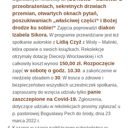
przeobrażeniach, sekretnych drzwiach
przemian, otwartych oknach pytań,
poszukiwaniach „właściwej części” i Bożej
drodze ku sobie!”
diakon
Zajęcia poprowadzi
Izabela Sikora.
W programie przewidziane jest też
Lidią Czyż
spotkanie autorskie z
z Wisły – Malinki,
która opowie o swoich książkach. Rekolekcje
otrzymały dotację Diecezji Wrocławskiej i ich
150,00 zł. Rozpoczęcie
całkowity koszt wynosi
w sobotę o godz. 10.30
zajęć
. a zakończenie w
30
niedzielę obiadem o
. W trosce o zdrowie i
bezpieczeństwo wszystkich uczestniczek spotkania,
panie
zapraszamy do wzięcia udziału tylko
zaszczepione na Covid-19.
Zgłoszenia,
dotyczące udziału w rekolekcjach prosimy zgłaszać u
p. pastorowej Bogusławy Pech do środy, dnia 23
marca 2022 r.
Kazanie w czasie najbliższego nabożeństwa w