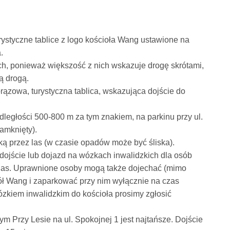
ystyczne tablice z logo kościoła Wang ustawione na
.
, ponieważ większość z nich wskazuje drogę skrótami,
ą drogą.
rązowa, turystyczna tablica, wskazująca dojście do
głości 500-800 m za tym znakiem, na parkinu przy ul.
amknięty).
ką przez las (w czasie opadów może być śliska).
 dojście lub dojazd na wózkach inwalidzkich dla osób
las. Uprawnione osoby mogą także dojechać (mimo
ół Wang i zaparkować przy nim wyłącznie na czas
zkiem inwalidzkim do kościoła prosimy zgłosić
Przy Lesie na ul. Spokojnej 1 jest najtańsze. Dojście