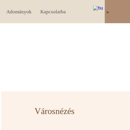
Adományok
Kapcsolatba
Városnézés