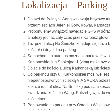
Lokalizacja – Parking
Dojazd do świątyni Wang wskazują brązowe tur
przedmieściach Jeleniej Góry, Kowar, Karpacza
Proponujemy wyłączyć nawigacje GPS w górach
a należy jechać cały czas przez Karpacz główn
Tuż przed ulicą Na Śnieżkę znajduje się duża b
kościoła i dojazd na parking.
Samochód lub autobus można zaparkować w odle
Karkonoskiej lub Spokojnej 1 (zimą może być z
Dojście do kościoła ulicą Karkonoską lub ścież
Od parkingu przy ul. Karkonoskiej możliwe jest
niepełnosprawnych ścieżką VIA SACRA przez 
zakazu ruchu) ulicą Na Śnieżkę pod sam kości
zwiedzania kościoła Wang. Potrzebę wjazdu wó
kościelnemu.
Parkowanie na parkinu przy Ośrodku Wczasowym 