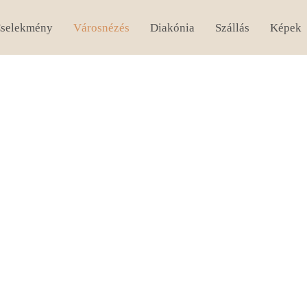
selekmény
Városnézés
Diakónia
Szállás
Képek