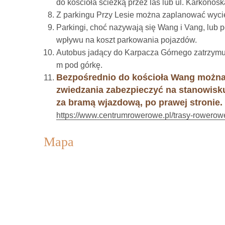
do kościoła ścieżką przez las lub ul. Karkonosk
Z parkingu Przy Lesie można zaplanować wycie
Parkingi, choć nazywają się Wang i Vang, lub p
wpływu na koszt parkowania pojazdów.
Autobus jadący do Karpacza Górnego zatrzymuj
m pod górkę.
Bezpośrednio do kościoła Wang można
zwiedzania zabezpieczyć na stanowisk
za bramą wjazdową, po prawej stronie.
https://www.centrumrowerowe.pl/trasy-rowerowe
Mapa