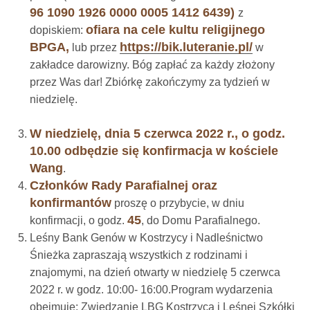
96 1090 1926 0000 0005 1412 6439)
z
ofiara na cele kultu religijnego
dopiskiem:
BPGA,
https://bik.luteranie.pl/
lub przez
w
zakładce darowizny. Bóg zapłać za każdy złożony
przez Was dar! Zbiórkę zakończymy za tydzień w
niedzielę.
W niedzielę, dnia 5 czerwca 2022 r., o godz.
10.00 odbędzie się konfirmacja w kościele
Wang
.
Członków Rady Parafialnej oraz
konfirmantów
proszę o przybycie, w dniu
45
konfirmacji, o godz.
, do Domu Parafialnego.
Leśny Bank Genów w Kostrzycy i Nadleśnictwo
Śnieżka zapraszają wszystkich z rodzinami i
znajomymi, na dzień otwarty w niedzielę 5 czerwca
2022 r. w godz. 10:00- 16:00.Program wydarzenia
obejmuje: Zwiedzanie LBG Kostrzyca i Leśnej Szkółki