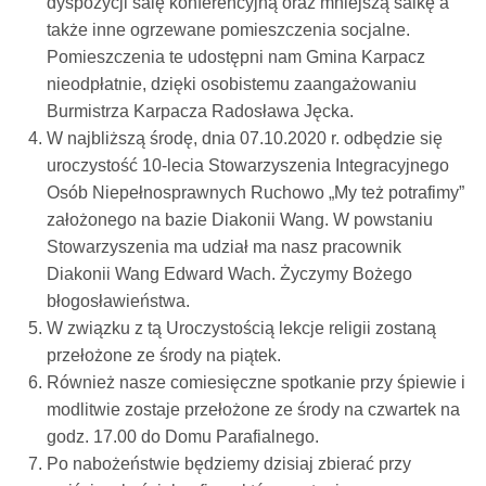
dyspozycji salę konferencyjną oraz mniejszą salkę a
także inne ogrzewane pomieszczenia socjalne.
Pomieszczenia te udostępni nam Gmina Karpacz
nieodpłatnie, dzięki osobistemu zaangażowaniu
Burmistrza Karpacza Radosława Jęcka.
W najbliższą środę, dnia 07.10.2020 r. odbędzie się
uroczystość 10-lecia Stowarzyszenia Integracyjnego
Osób Niepełnosprawnych Ruchowo „My też potrafimy”
założonego na bazie Diakonii Wang. W powstaniu
Stowarzyszenia ma udział ma nasz pracownik
Diakonii Wang Edward Wach. Życzymy Bożego
błogosławieństwa.
W związku z tą Uroczystością lekcje religii zostaną
przełożone ze środy na piątek.
Również nasze comiesięczne spotkanie przy śpiewie i
modlitwie zostaje przełożone ze środy na czwartek na
godz. 17.00 do Domu Parafialnego.
Po nabożeństwie będziemy dzisiaj zbierać przy