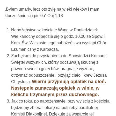
„Byłem umarły, lecz oto żyję na wieki wieków i mam
klucze śmierci i piekła” Obj 1,18
Nabożeństwo w kościele Wang w Poniedziałek
Wielkanocny odbędzie się o godz. 10.00 ze Spow. i
Kom. Św. W czasie tego nabożeństwa wystąpi Chór
Ekumeniczny z Karpacza.
Zachęcam do przystąpienia do Spowiedzi i Komunii
Świętej wszystkich, którzy odczuwają skruchę z
powodu swoich grzechów, pragną je wyznać,
otrzymać odpuszczenie i przyjąć ciało i krew Jezusa
Wierni
przyjmują opłatek na dłoń.
Chrystusa.
Następnie zamaczają opłatek w winie, w
kielichu trzymanym przez duchownego.
Jak co roku, po nabożeństwie, przy wyjściu z kościoła,
będziemy zbierali ofiarę na potrzeby parafialnej
Komisji Diakonijnej. Dziękuję za wsparcie tej