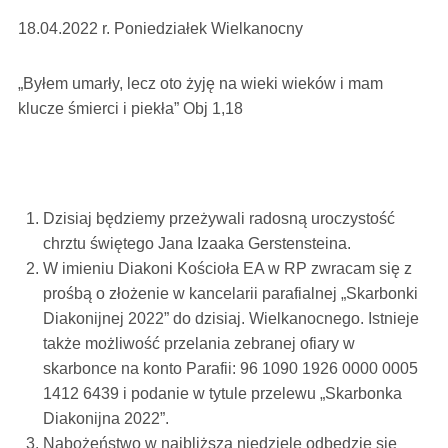
18.04.2022 r. Poniedziałek Wielkanocny
„Byłem umarły, lecz oto żyję na wieki wieków i mam
klucze śmierci i piekła” Obj 1,18
Dzisiaj będziemy przeżywali radosną uroczystość
chrztu świętego Jana Izaaka Gerstensteina.
W imieniu Diakoni Kościoła EA w RP zwracam się z
prośbą o złożenie w kancelarii parafialnej „Skarbonki
Diakonijnej 2022” do dzisiaj. Wielkanocnego. Istnieje
także możliwość przelania zebranej ofiary w
skarbonce na konto Parafii: 96 1090 1926 0000 0005
1412 6439 i podanie w tytule przelewu „Skarbonka
Diakonijna 2022”.
Nabożeństwo w najbliższą niedzielę odbędzie się