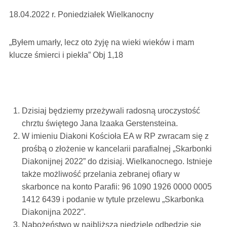
18.04.2022 r. Poniedziałek Wielkanocny
„Byłem umarły, lecz oto żyję na wieki wieków i mam
klucze śmierci i piekła” Obj 1,18
Dzisiaj będziemy przeżywali radosną uroczystość
chrztu świętego Jana Izaaka Gerstensteina.
W imieniu Diakoni Kościoła EA w RP zwracam się z
prośbą o złożenie w kancelarii parafialnej „Skarbonki
Diakonijnej 2022” do dzisiaj. Wielkanocnego. Istnieje
także możliwość przelania zebranej ofiary w
skarbonce na konto Parafii: 96 1090 1926 0000 0005
1412 6439 i podanie w tytule przelewu „Skarbonka
Diakonijna 2022”.
Nabożeństwo w najbliższą niedzielę odbędzie się