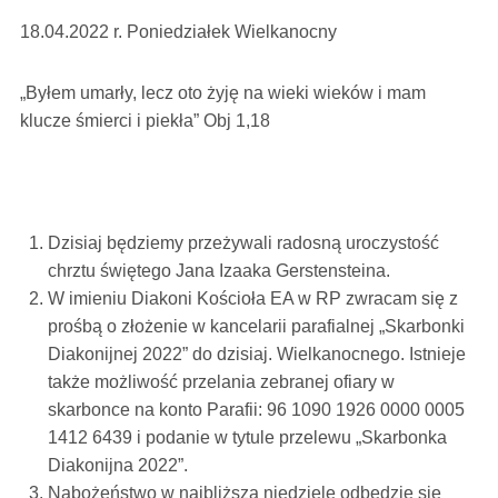
18.04.2022 r. Poniedziałek Wielkanocny
„Byłem umarły, lecz oto żyję na wieki wieków i mam
klucze śmierci i piekła” Obj 1,18
Dzisiaj będziemy przeżywali radosną uroczystość
chrztu świętego Jana Izaaka Gerstensteina.
W imieniu Diakoni Kościoła EA w RP zwracam się z
prośbą o złożenie w kancelarii parafialnej „Skarbonki
Diakonijnej 2022” do dzisiaj. Wielkanocnego. Istnieje
także możliwość przelania zebranej ofiary w
skarbonce na konto Parafii: 96 1090 1926 0000 0005
1412 6439 i podanie w tytule przelewu „Skarbonka
Diakonijna 2022”.
Nabożeństwo w najbliższą niedzielę odbędzie się