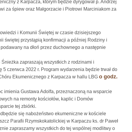
iczny z Karpacza, którym będzie dyrygował p. Andrzej
i za śpiew oraz Małgorzacie i Piotrowi Marciniakom za
wiedzi i Komunii Świętej w czasie dzisiejszego
 świętej przystąpią konfirmacji a później Rodziny i
st podawany na dłoń przez duchownego a następnie
Śnieżka zapraszają wszystkich z rodzinami i
elę 5 czerwca 2022 r. Program wydarzenia będzie trwał do
o godz.
t Chóru Ekumenicznego z Karpacza w hallu LBG
oc imienia Gustawa Adolfa, przeznaczoną na wsparcie
sowych na remonty kościołów, kaplic i Domów
arcie tej zbiórki.
0 odbędzie się nabożeństwo ekumeniczne w kościele
szcz Parafii Rzymskokatolickiej w Karpaczu ks. dr Paweł
nie zapraszamy wszystkich do tej wspólnej modlitwy o