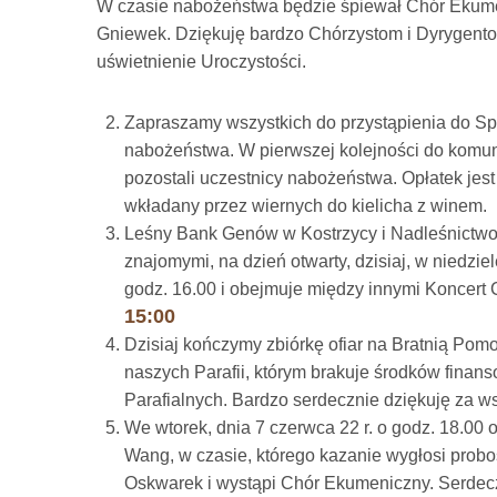
W czasie nabożeństwa będzie śpiewał Chór Ekumen
Gniewek. Dziękuję bardzo Chórzystom i Dyrygentow
uświetnienie Uroczystości.
Zapraszamy wszystkich do przystąpienia do Spo
nabożeństwa. W pierwszej kolejności do komunii
pozostali uczestnicy nabożeństwa. Opłatek je
wkładany przez wiernych do kielicha z winem.
Leśny Bank Genów w Kostrzycy i Nadleśnictwo 
znajomymi, na dzień otwarty, dzisiaj, w niedzi
godz. 16.00 i obejmuje między innymi Koncer
15
:00
Dzisiaj kończymy zbiórkę ofiar na Bratnią Pom
naszych Parafii, którym brakuje środków finan
Parafialnych. Bardzo serdecznie dziękuję za wsp
We wtorek, dnia 7 czerwca 22 r. o godz. 18.0
Wang, w czasie, którego kazanie wygłosi probo
Oskwarek i wystąpi Chór Ekumeniczny. Serdecz