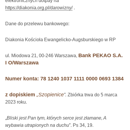
elektronicznych dotpay na
https://diakonia.org.pl/darowizny/
.
Dane do przelewu bankowego:
Diakonia Kościoła Ewangelicko-Augsburskiego w RP
Bank PEKAO S.A.
ul. Miodowa 21, 00-246 Warszawa,
I O/Warszawa
Numer konta: 78 1240 1037 1111 0000 0693 1384
z dopiskiem
„Szopienice
”.
Zbiórka trwa do 5 marca
2023 roku.
„
Bliski jest Pan tym, których serce jest złamane, A
wybawia utrapionych na duchu
”. Ps 34, 19.