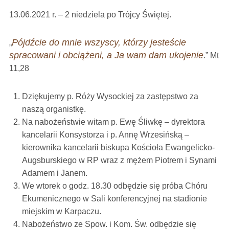
13.06.2021 r. – 2 niedziela po Trójcy Świętej.
Pójdźcie do mnie wszyscy, którzy jesteście
„
spracowani i obciążeni, a Ja wam dam ukojenie
.” Mt
11,28
Dziękujemy p. Róży Wysockiej za zastępstwo za
naszą organistkę.
Na nabożeństwie witam p. Ewę Śliwkę – dyrektora
kancelarii Konsystorza i p. Annę Wrzesińską –
kierownika kancelarii biskupa Kościoła Ewangelicko-
Augsburskiego w RP wraz z mężem Piotrem i Synami
Adamem i Janem.
We wtorek o godz. 18.30 odbędzie się próba Chóru
Ekumenicznego w Sali konferencyjnej na stadionie
miejskim w Karpaczu.
Nabożeństwo ze Spow. i Kom. Św. odbędzie się