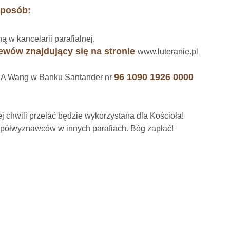
sposób:
 w kancelarii parafialnej.
ewów znajdujący się na stronie
www.luteranie.pl
96 1090 1926 0000
 EA Wang w Banku Santander nr
j chwili przelać będzie wykorzystana dla Kościoła!
spółwyznawców w innych parafiach. Bóg zapłać!