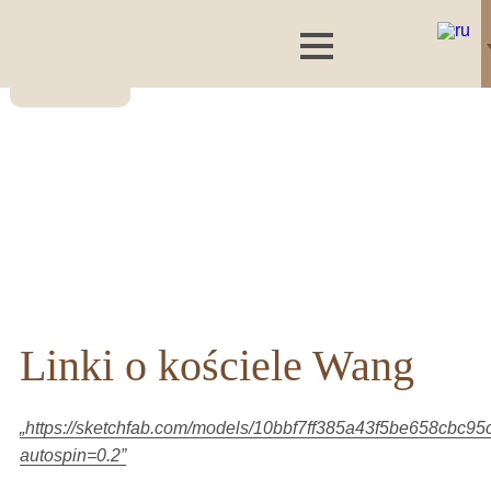
Linki o kościele Wang
„https://sketchfab.com/models/10bbf7ff385a43f5be658cbc9
autospin=0.2”