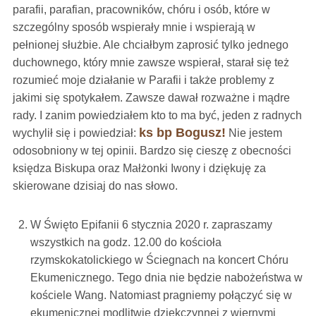
parafii, parafian, pracowników, chóru i osób, które w
szczególny sposób wspierały mnie i wspierają w
pełnionej służbie. Ale chciałbym zaprosić tylko jednego
duchownego, który mnie zawsze wspierał, starał się też
rozumieć moje działanie w Parafii i także problemy z
jakimi się spotykałem. Zawsze dawał rozważne i mądre
rady. I zanim powiedziałem kto to ma być, jeden z radnych
ks bp Bogusz!
wychylił się i powiedział:
Nie jestem
odosobniony w tej opinii. Bardzo się cieszę z obecności
księdza Biskupa oraz Małżonki Iwony i dziękuję za
skierowane dzisiaj do nas słowo.
W Święto Epifanii 6 stycznia 2020 r. zapraszamy
wszystkich na godz. 12.00 do kościoła
rzymskokatolickiego w Ściegnach na koncert Chóru
Ekumenicznego. Tego dnia nie będzie nabożeństwa w
kościele Wang. Natomiast pragniemy połączyć się w
ekumenicznej modlitwie dziękczynnej z wiernymi