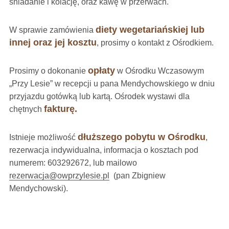
śniadanie i kolację, oraz kawę w przerwach.
diety wegetariańskiej lub
W sprawie zamówienia
innej oraz jej kosztu
, prosimy o kontakt z Ośrodkiem.
opłaty
Prosimy o dokonanie
w Ośrodku Wczasowym
„Przy Lesie” w recepcji u pana Mendychowskiego w dniu
przyjazdu gotówką lub kartą. Ośrodek wystawi dla
fakturę.
chętnych
dłuższego pobytu w Ośrodku
Istnieje możliwość
,
rezerwacja indywidualna, informacja o kosztach pod
numerem: 603292672, lub mailowo
rezerwacja@owprzylesie.pl
(pan Zbigniew
Mendychowski).